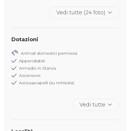
Vedi tutte (24 foto)
Dotazioni
Animali domestici permessi
Appendiabiti
Armadio in Stanza
Ascensore
Asciugacapelli (su richiesta)
Asciugamani
Attaccapanni
Vedi tutte
Bagno privato
Balcone o Terrazza
Biancheria da letto
Bidet