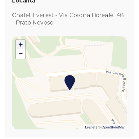
Località
Cucina Completa
Deposito bagagli
Chalet Everest - Via Corona Boreale, 48
Divano Letto
- Prato Nevoso
Doccia
Fornelli
Forni a microonde
+
Frigorifero
−
Internet Wireless
Letto a castello
Moka
Piatti e Stoviglie
Riscaldamento
Shampoo
Soggiorno
Tavolo e sedie
TV
Leaflet
| ©
OpenStreetMap
Utensili da Cucina
WC