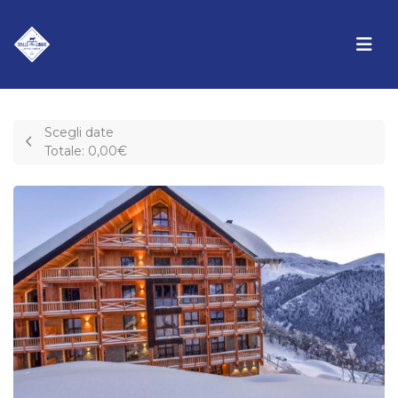
Scegli date
Totale:
0,00€