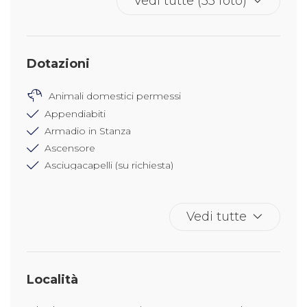
Vedi tutte (33 foto)
Dotazioni
Animali domestici permessi
Appendiabiti
Armadio in Stanza
Ascensore
Asciugacapelli (su richiesta)
Asciugamani
Attaccapanni
Vedi tutte
Bagno privato
Balcone o Terrazza
Biancheria da letto
Bidet
Località
Cucina Completa
Deposito bagagli