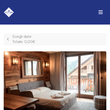
Scegli date
Totale:
0,00€