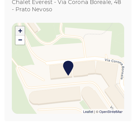
Chalet Everest - Via Corona Boreale, 48
Divano Letto
- Prato Nevoso
Doccia
Fornelli
Forni a microonde
+
Frigorifero
−
Internet Wireless
Minibar
Moka
Piatti e Stoviglie
Riscaldamento
Shampoo
Soggiorno
Tavolo e sedie
TV
Leaflet
| ©
OpenStreetMap
Utensili da Cucina
WC
Welcome Kit